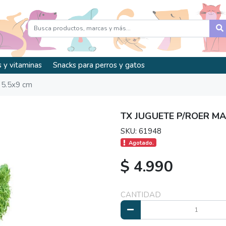
 y vitaminas
Snacks para perros y gatos
 5.5x9 cm
TX JUGUETE P/ROER MA
SKU: 61948
Agotado.
$ 4.990
CANTIDAD