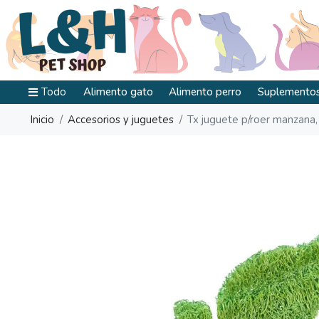
Todo
Alimento gato
Alimento perro
Suplementos
Inicio
Accesorios y juguetes
Tx juguete p/roer manzana,