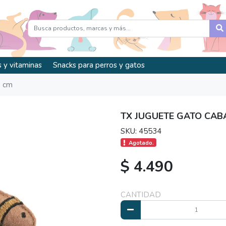
 y vitaminas
Snacks para perros y gatos
0 cm
TX JUGUETE GATO CABA
SKU: 45534
Agotado.
$ 4.490
CANTIDAD