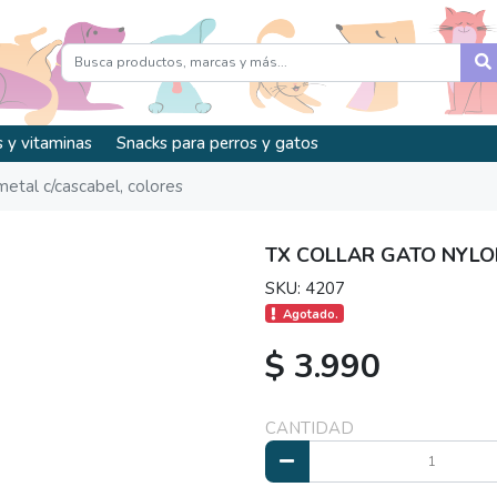
 y vitaminas
Snacks para perros y gatos
metal c/cascabel, colores
TX COLLAR GATO NYLO
SKU: 4207
Agotado.
$ 3.990
CANTIDAD