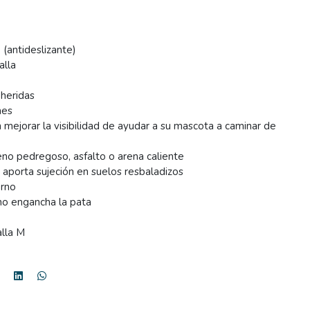
 (antideslizante)
alla
 heridas
nes
n mejorar la visibilidad de ayudar a su mascota a caminar de
eno pedregoso, asfalto o arena caliente
: aporta sujeción en suelos resbaladizos
erno
 no engancha la pata
alla M