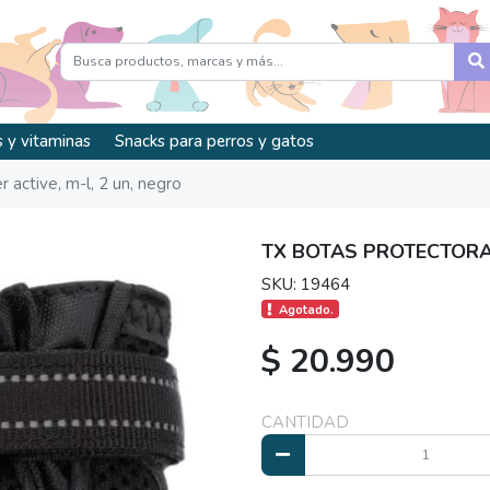
 y vitaminas
Snacks para perros y gatos
 active, m-l, 2 un, negro
TX BOTAS PROTECTORAS
SKU: 19464
Agotado.
$ 20.990
CANTIDAD