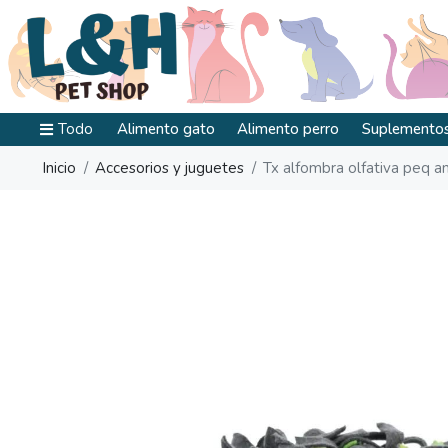
Todo
Alimento gato
Alimento perro
Suplementos
Inicio
Accesorios y juguetes
Tx alfombra olfativa peq a