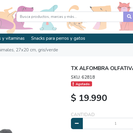
 y vitaminas
Snacks para perros y gatos
nimales, 27x20 cm, gris/verde
TX ALFOMBRA OLFATIVA
SKU: 62818
Agotado.
$ 19.990
CANTIDAD