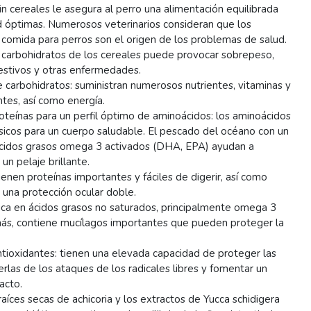
sin cereales le asegura al perro una alimentación equilibrada
ad óptimas. Numerosos veterinarios consideran que los
 comida para perros son el origen de los problemas de salud.
 carbohidratos de los cereales puede provocar sobrepeso,
estivos y otras enfermedades.
carbohidratos: suministran numerosos nutrientes, vitaminas y
tes, así como energía.
oteínas para un perfil óptimo de aminoácidos: los aminoácidos
icos para un cuerpo saludable. El pescado del océano con un
cidos grasos omega 3 activados (DHA, EPA) ayudan a
un pelaje brillante.
enen proteínas importantes y fáciles de digerir, así como
 una protección ocular doble.
rica en ácidos grasos no saturados, principalmente omega 3
más, contiene mucílagos importantes que pueden proteger la
tioxidantes: tienen una elevada capacidad de proteger las
rlas de los ataques de los radicales libres y fomentar un
acto.
raíces secas de achicoria y los extractos de Yucca schidigera