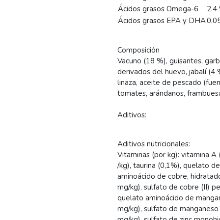
Ácidos grasos Omega-6
2.4
Ácidos grasos EPA y DHA
0.0
Composición
Vacuno (18 %), guisantes, garb
derivados del huevo, jabalí (4
linaza, aceite de pescado (fue
tomates, arándanos, frambuesa
Aditivos:
Aditivos nutricionales:
Vitaminas (por kg): vitamina A 
/kg), taurina (0,1%), quelato 
aminoácido de cobre, hidratado
mg/kg), sulfato de cobre (II) 
quelato aminoácido de mangane
mg/kg), sulfato de manganeso (
mg/kg), sulfato de zinc monohi