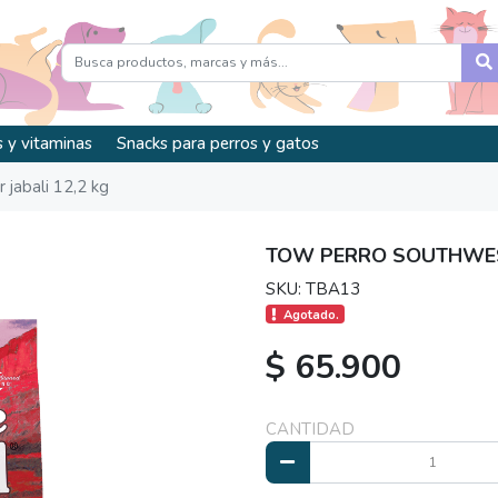
 y vitaminas
Snacks para perros y gatos
jabali 12,2 kg
TOW PERRO SOUTHWEST
SKU: TBA13
Agotado.
$ 65.900
CANTIDAD