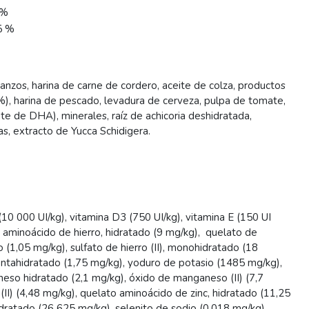
 %
5 %
anzos, harina de carne de cordero, aceite de colza, productos
 %), harina de pescado, levadura de cerveza, pulpa de tomate,
nte de DHA), minerales, raíz de achicoria deshidratada,
s, extracto de Yucca Schidigera.
(10 000 UI/kg), vitamina D3 (750 UI/kg), vitamina E (150 UI
de aminoácido de hierro, hidratado (9 mg/kg), quelato de
 (1,05 mg/kg), sulfato de hierro (II), monohidratado (18
pentahidratado (1,75 mg/kg), yoduro de potasio (1485 mg/kg),
so hidratado (2,1 mg/kg), óxido de manganeso (II) (7,7
II) (4,48 mg/kg), quelato aminoácido de zinc, hidratado (11,25
dratado (26 625 mg/kg), selenito de sodio (0,018 mg/kg).