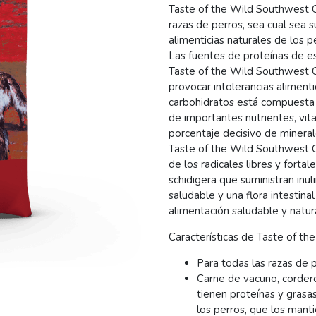
Taste of the Wild Southwest C
razas de perros, sea cual sea 
alimenticias naturales de los 
Las fuentes de proteínas de es
Taste of the Wild Southwest 
provocar intolerancias alimenti
carbohidratos está compuesta 
de importantes nutrientes, vit
porcentaje decisivo de mineral
Taste of the Wild Southwest C
de los radicales libres y forta
schidigera que suministran inul
saludable y una flora intestina
alimentación saludable y natura
Características de Taste of t
Para todas las razas de 
Carne de vacuno, cordero 
tienen proteínas y grasas
los perros, que los mant