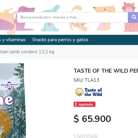
 y vitaminas
Snacks para perros y gatos
ntain lamb cordero 12,2 kg
TASTE OF THE WILD P
SKU: TLA13
Agotado.
$ 65.900
CANTIDAD