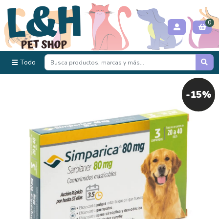
0
Todo
-15%