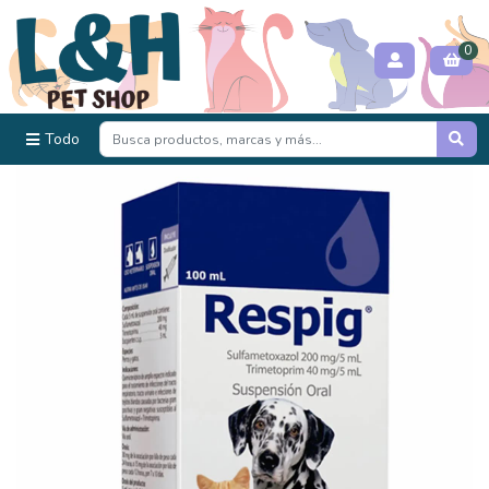
0
Todo