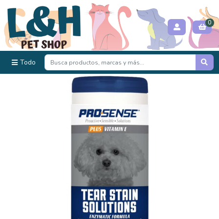
0
Todo