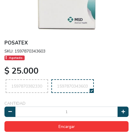
POSATEX
SKU: 1597870343603
Agotado.
$ 25.000
1597870382330
1597870343603
CANTIDAD
Encargar