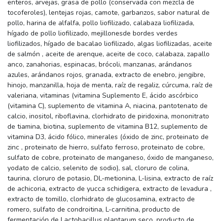
enteros, arvejas, grasa de pollo (conservada con mezcla de
tocoferoles), lentejas rojas, camote, garbanzos, sabor natural de
pollo, harina de alfalfa, pollo liofilizado, calabaza liofilizada,
hígado de pollo liofilizado, mejillonesde bordes verdes
liofilizados, hígado de bacalao liofilizado, algas liofilizadas, aceite
de salmón , aceite de arenque, aceite de coco, calabaza, zapallo
anco, zanahorias, espinacas, brócoli, manzanas, arándanos
azules, arándanos rojos, granada, extracto de enebro, jengibre,
hinojo, manzanilla, hoja de menta, raíz de regaliz, cúrcuma, raíz de
valeriana, vitaminas (vitamina Suplemento E, ácido ascórbico
(vitamina C), suplemento de vitamina A, niacina, pantotenato de
calcio, inositol, riboflavina, clorhidrato de piridoxina, mononitrato
de tiamina, biotina, suplemento de vitamina B12, suplemento de
vitamina D3, ácido fólico, minerales (óxido de zinc, proteinato de
zinc , proteinato de hierro, sulfato ferroso, proteinato de cobre,
sulfato de cobre, proteinato de manganeso, óxido de manganeso,
yodato de calcio, selenito de sodio), sal, cloruro de colina,
taurina, cloruro de potasio, DL-metionina, L-lisina, extracto de raíz
de achicoria, extracto de yucca schidigera, extracto de levadura ,
extracto de tomillo, clorhidrato de glucosamina, extracto de
romero, sulfato de condroitina, L-carnitina, producto de
fermentación de Lactobacillus plantarum seco, producto de