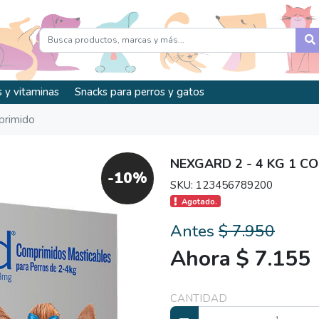
 y vitaminas
Snacks para perros y gatos
primido
NEXGARD 2 - 4 KG 1 C
-10%
SKU: 123456789200
Agotado.
Antes
$ 7.950
Ahora $ 7.155
CANTIDAD