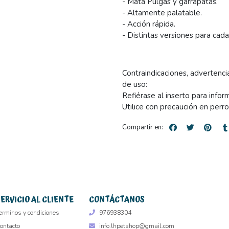
- Mata Pulgas y garrapatas.
- Altamente palatable.
- Acción rápida.
- Distintas versiones para ca
Contraindicaciones, advertenci
de uso:
Refiérase al inserto para info
Utilice con precaución en perro
Compartir en:
SERVICIO AL CLIENTE
CONTÁCTANOS
erminos y condiciones
976938304
ontacto
info.lhpetshop@gmail.com