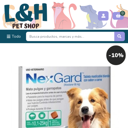
0
Todo
-10%