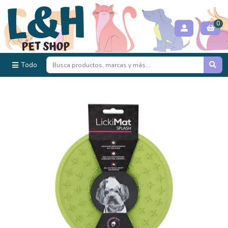
0
Todo