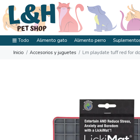
Todo
Alimento gato
Alimento perro
Suplementos
Inicio
Accesorios y juguetes
Lm playdate tuff red for d