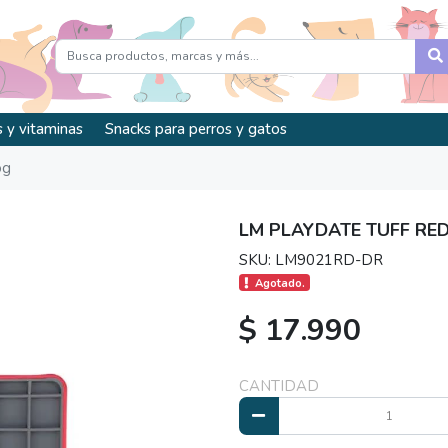
 y vitaminas
Snacks para perros y gatos
og
LM PLAYDATE TUFF RE
SKU: LM9021RD-DR
Agotado.
$ 17.990
CANTIDAD