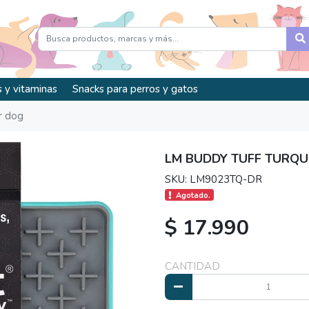
 y vitaminas
Snacks para perros y gatos
r dog
LM BUDDY TUFF TURQU
SKU: LM9023TQ-DR
Agotado.
$ 17.990
CANTIDAD