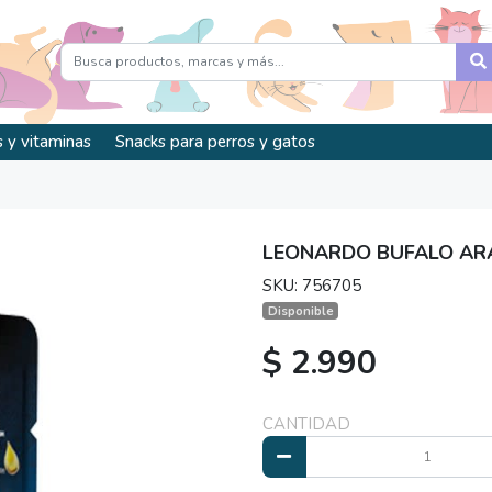
 y vitaminas
Snacks para perros y gatos
LEONARDO BUFALO A
SKU: 756705
Disponible
$ 2.990
CANTIDAD