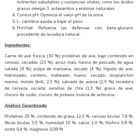
nutrientes saludables y sustancias vitales, como los ácidos
grasos omega-3, astaxantina y enzimas naturales.
Control pH: Optimiza el valor-pH de la orina.
L- carnitina ayuda a bajar el peso.
ProVital: Refuerza las defensas con beta-glucano
procedente de levadura natural.
Ingredientes:
Carne de ave fresca (30 %); proteínas de ave, bajo contenido en
cenizas, secadas (23 %); arroz; maíz; harina de pescado de agua
salada (9 %); pulpa de manzana, secado (4 %); hígado de ave,
hidrolizado; centeno, malteado; huevo, secado; zooplancton
marino, molido (krill, 2,5 %); salvado de avena (2,5 %); levadura
de cerveza, secada; semillas de chía (1,3 %); grasa de ave;
cloruro de sodio; cloruro de potasio; inulina de achicoria.
Análisis Garantizado:
Proteínas 35 %; contenido de grasa 12,5 %; cenizas brutas 7,8 %;
fibras brutas 3,5 %; humedad 10 %; calcio 1,0 %; fósforo 0,8 %;
sodio 0,4 %; magnesio 0,09 %