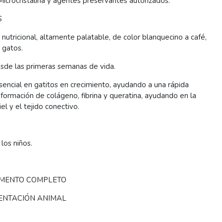
Microcristalina y agentes preservantes autorizados.
S
tricional, altamente palatable, de color blanquecino a café,
 gatos.
sde las primeras semanas de vida.
sencial en gatitos en crecimiento, ayudando a una rápida
formación de colágeno, fibrina y queratina, ayudando en la
el y el tejido conectivo.
los niños.
IMENTO COMPLETO
MENTACIÓN ANIMAL