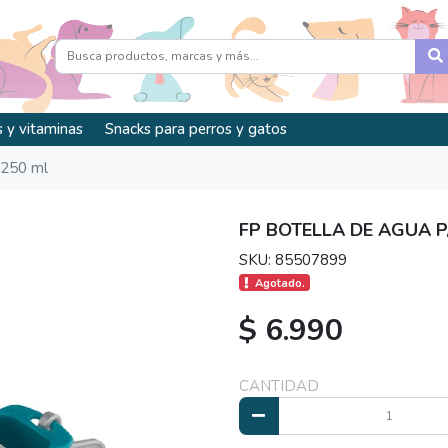
 y vitaminas
Snacks para perros y gatos
, 250 ml
FP BOTELLA DE AGUA P/
SKU: 85507899
Agotado.
$ 6.990
CANTIDAD