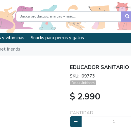
 y vitaminas
Snacks para perros y gatos
pet friends
EDUCADOR SANITARIO 
SKU: I09773
Pocas Unidades.
$ 2.990
CANTIDAD