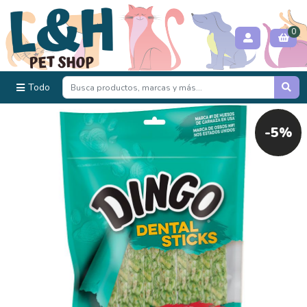
0
Todo
-5%