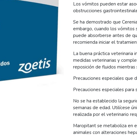
Los vómitos pueden estar asoc
obstrucciones gastrointestinal
Se ha demostrado que Cerenia 
embargo, cuando los vómitos s
puede absorberse antes de que 
recomienda iniciar el tratamie
La buena práctica veterinaria 
medidas veterinarias y complem
reposición de fluidos mientras
Precauciones especiales que 
Precauciones especiales para 
No se ha establecido la segur
semanas de edad. Utilícese ún
realizada por el veterinario re
Maropitant se metaboliza en el
animales con alteraciones hepá