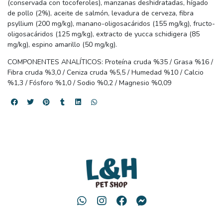
(conservada con tocoferoles), manzanas deshidratadas, hígado
de pollo (2%), aceite de salmón, levadura de cerveza, fibra
psyllium (200 mg/kg), manano-oligosacáridos (155 mg/kg), fructo-
oligosacáridos (125 mg/kg), extracto de yucca schidigera (85
mg/kg), espino amarillo (50 mg/kg).
COMPONENTES ANALÍTICOS: Proteína cruda %35 / Grasa %16 /
Fibra cruda %3,0 / Ceniza cruda %5,5 / Humedad %10 / Calcio
%1,3 / Fósforo %1,0 / Sodio %0,2 / Magnesio %0,09