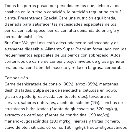
Todos los perros pasan por períodos en los que, debido a los
cambios en la rutina o condición, la nutrición regular no es su?
ciente. Presentamos Special Care una nutrición equilibrada,
diseñada para satisfacer las necesidades especiales de los
perros con sobrepeso, perros con alta demanda de energía y
perros de exhibición.
Brit Care Weight Loss está adecuadamente balanceado y es
altamente digestible. Alimento Super Premium formulado con los
requerimientos especiales de los perros con sobrepeso. Altos
contenidos de carne de conejo y bajos niveles de grasa generan
una buena condición del músculo y reducen la grasa corporal.
Composición
Carne deshidratada de conejo (36%), arroz (35%), manzanas
deshidratadas, pulpa seca de remolacha, celulosa en polvo,
grasa de pollo (preservada con tocoferoles), levadura de
cerveza, sabores naturales, aceite de salmón (1%), conchas de
crustáceos hidrolizadas (fuente de glucosamina, 320 mg/kg),
extracto de cartílago (fuente de condroitina, 190 mg/kg),
manano-oligosacáridos (180 mg/kg), hierbas y frutas (romero,
clavo de olor, cítricos, cúrcuma, 180 mg/kg), fructo-oligosacáridos