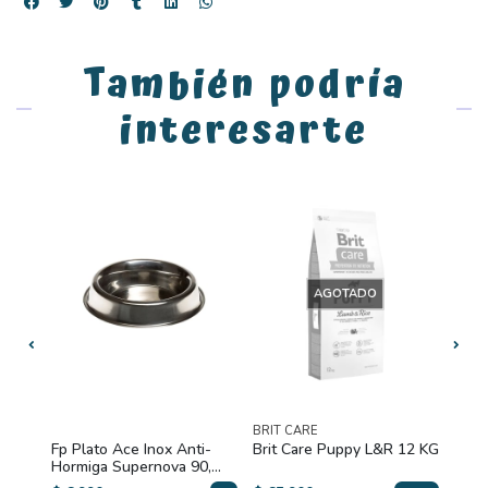
También podría
interesarte
AGOTADO
BRIT CARE
BRIT
almon
Fp Plato Ace Inox Anti-
Brit Care Puppy L&R 12 KG
Brit
Hormiga Supernova 90,
3kg
900 ml/22 cm D