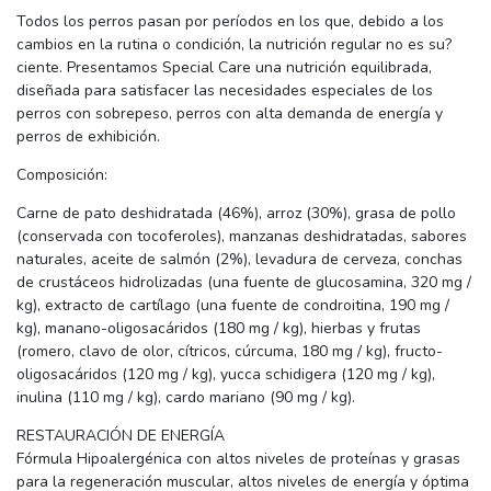
Todos los perros pasan por períodos en los que, debido a los
cambios en la rutina o condición, la nutrición regular no es su?
ciente. Presentamos Special Care una nutrición equilibrada,
diseñada para satisfacer las necesidades especiales de los
perros con sobrepeso, perros con alta demanda de energía y
perros de exhibición.
Composición:
Carne de pato deshidratada (46%), arroz (30%), grasa de pollo
(conservada con tocoferoles), manzanas deshidratadas, sabores
naturales, aceite de salmón (2%), levadura de cerveza, conchas
de crustáceos hidrolizadas (una fuente de glucosamina, 320 mg /
kg), extracto de cartílago (una fuente de condroitina, 190 mg /
kg), manano-oligosacáridos (180 mg / kg), hierbas y frutas
(romero, clavo de olor, cítricos, cúrcuma, 180 mg / kg), fructo-
oligosacáridos (120 mg / kg), yucca schidigera (120 mg / kg),
inulina (110 mg / kg), cardo mariano (90 mg / kg).
RESTAURACIÓN DE ENERGÍA
Fórmula Hipoalergénica con altos niveles de proteínas y grasas
para la regeneración muscular, altos niveles de energía y óptima