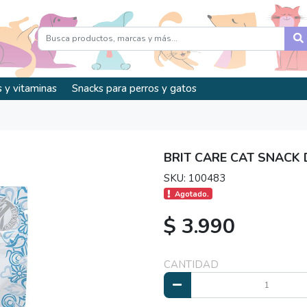
 y vitaminas
Snacks para perros y gatos
BRIT CARE CAT SNACK
SKU: 100483
Agotado.
$ 3.990
CANTIDAD