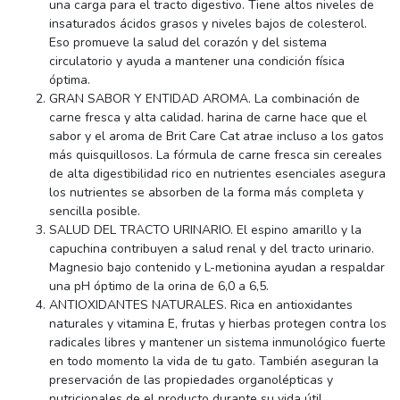
una carga para el tracto digestivo. Tiene altos niveles de
insaturados ácidos grasos y niveles bajos de colesterol.
Eso promueve la salud del corazón y del sistema
circulatorio y ayuda a mantener una condición física
óptima.
GRAN SABOR Y ENTIDAD AROMA. La combinación de
carne fresca y alta calidad. harina de carne hace que el
sabor y el aroma de Brit Care Cat atrae incluso a los gatos
más quisquillosos. La fórmula de carne fresca sin cereales
de alta digestibilidad rico en nutrientes esenciales asegura
los nutrientes se absorben de la forma más completa y
sencilla posible.
SALUD DEL TRACTO URINARIO. El espino amarillo y la
capuchina contribuyen a salud renal y del tracto urinario.
Magnesio bajo contenido y L-metionina ayudan a respaldar
una pH óptimo de la orina de 6,0 a 6,5.
ANTIOXIDANTES NATURALES. Rica en antioxidantes
naturales y vitamina E, frutas y hierbas protegen contra los
radicales libres y mantener un sistema inmunológico fuerte
en todo momento la vida de tu gato. También aseguran la
preservación de las propiedades organolépticas y
nutricionales de el producto durante su vida útil.