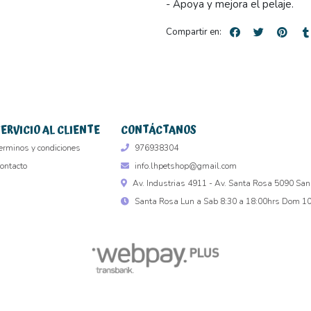
- Apoya y mejora el pelaje.
Compartir en:
SERVICIO AL CLIENTE
CONTÁCTANOS
erminos y condiciones
976938304
ontacto
info.lhpetshop@gmail.com
Av. Industrias 4911 - Av. Santa Rosa 5090 San
Santa Rosa Lun a Sab 8:30 a 18:00hrs Dom 10 
L&H PET SHOP © 2026
Creado por
Bsale