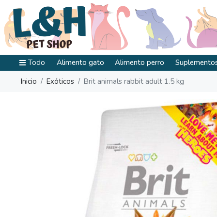
Todo
Alimento gato
Alimento perro
Suplementos
Inicio
Exóticos
Brit animals rabbit adult 1.5 kg