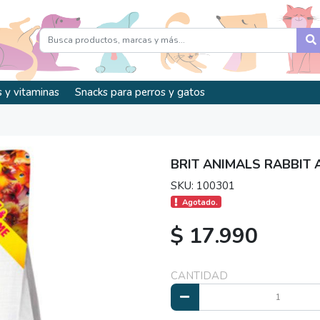
 y vitaminas
Snacks para perros y gatos
BRIT ANIMALS RABBIT 
SKU: 100301
Agotado.
$ 17.990
CANTIDAD