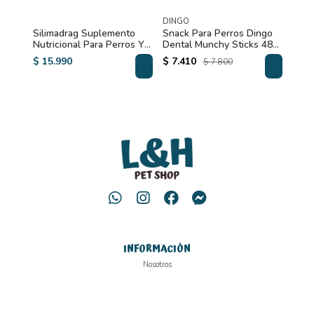
DINGO
BRAV
Silimadrag Suplemento
Snack Para Perros Dingo
BRA
UM
Nutricional Para Perros Y
Dental Munchy Sticks 48
ADU
Gatos
Un
BRE
$ 15.990
$ 7.410
$ 24
$ 7.800
INFORMACIÓN
Nosotros