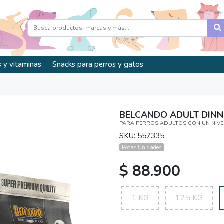
 y vitaminas
Snacks para perros y gatos
BELCANDO ADULT DINN
PARA PERROS ADULTOS CON UN NIV
SKU: 557335
Pocas Unidades.
$ 88.900
1 KG
12,5 KG